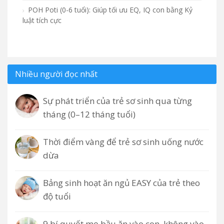
POH Poti (0-6 tuổi): Giúp tối ưu EQ, IQ con bằng Kỷ
luật tích cực
Nhiều người đọc nhất
Sự phát triển của trẻ sơ sinh qua từng
tháng (0–12 tháng tuổi)
Thời điểm vàng để trẻ sơ sinh uống nước
dừa
Bảng sinh hoạt ăn ngủ EASY của trẻ theo
độ tuổi
9 bí quyết mẹ bầu ăn vào con, không vào