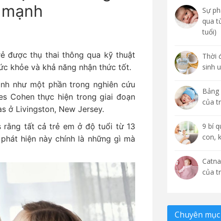
e mạnh
Sự phá
qua t
tuổi)
ẻ được thụ thai thông qua kỹ thuật
Thời 
ức khỏe và khả năng nhận thức tốt.
sinh 
ành như một phần trong nghiên cứu
Bảng 
es Cohen thực hiện trong giai đoạn
của t
as ở Livingston, New Jersey.
 rằng tất cả trẻ em ở độ tuổi từ 13
9 bí 
con, 
phát hiện này chính là những gì mà
Catna
của t
Chuyên mục 