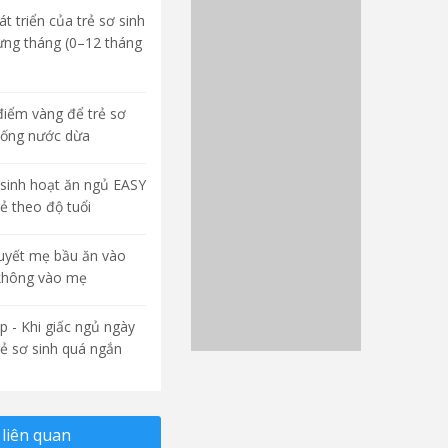
t triển của trẻ sơ sinh
ừng tháng (0–12 tháng
điểm vàng để trẻ sơ
uống nước dừa
sinh hoạt ăn ngủ EASY
rẻ theo độ tuổi
quyết mẹ bầu ăn vào
không vào mẹ
p - Khi giấc ngủ ngày
rẻ sơ sinh quá ngắn
liên quan