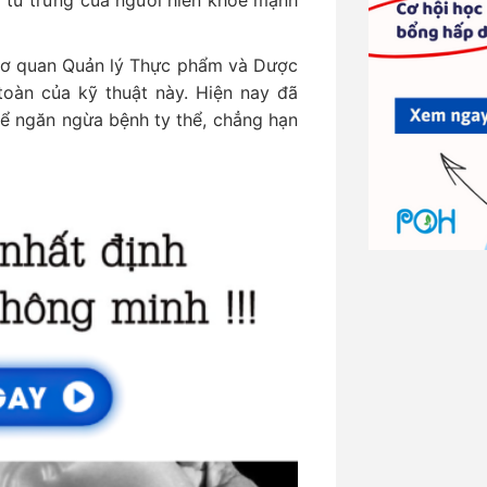
) từ trứng của người hiến khỏe mạnh
 Cơ quan Quản lý Thực phẩm và Dược
oàn của kỹ thuật này. Hiện nay đã
ể ngăn ngừa bệnh ty thể, chẳng hạn