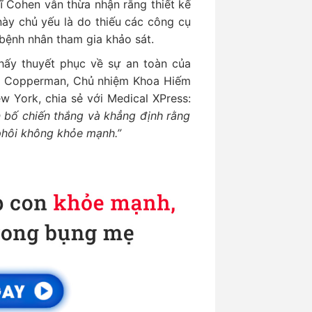
ĩ Cohen vẫn thừa nhận rằng thiết kế
ày chủ yếu là do thiếu các công cụ
bệnh nhân tham gia khảo sát.
ấy thuyết phục về sự an toàn của
lan Copperman, Chủ nhiệm Khoa Hiếm
 York, chia sẻ với Medical XPress:
n bố chiến thắng và khẳng định rằng
phôi không khỏe mạnh.”