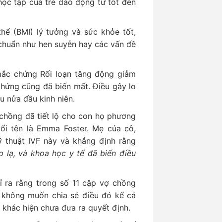
học tập của trẻ dao động từ tốt đến
hể (BMI) lý tưởng và sức khỏe tốt,
 chuẩn như hen suyễn hay các vấn đề
ắc chứng Rối loạn tăng động giảm
chứng cũng đã biến mất. Điều gây lo
u nửa đầu kinh niên.
 chồng đã tiết lộ cho con họ phương
uổi tên là Emma Foster. Mẹ của cô,
ỹ thuật IVF này và khẳng định rằng
p lạ, và khoa học y tế đã biến điều
ỉ ra rằng trong số 11 cặp vợ chồng
i không muốn chia sẻ điều đó kể cả
 khác hiện chưa đưa ra quyết định.