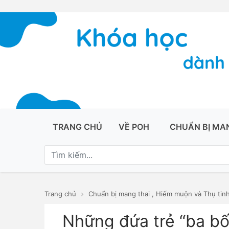
TRANG CHỦ
VỀ POH
CHUẨN BỊ MA
Trang chủ
Chuẩn bị mang thai
,
Hiếm muộn và Thụ tinh
Những đứa trẻ “ba bố