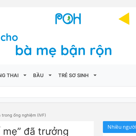
NG THAI
BẦU
TRẺ SƠ SINH
 trong ống nghiệm (IVF)
Nhiều người
 mẹ” đã trưởng