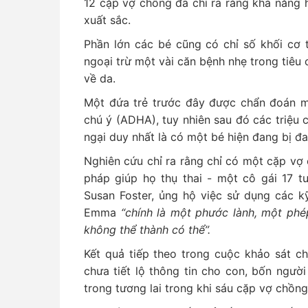
12 cặp vợ chồng đã chỉ ra rằng khả năng 
xuất sắc.
Phần lớn các bé cũng có chỉ số khối cơ t
ngoại trừ một vài căn bệnh nhẹ trong tiêu
về da.
Một đứa trẻ trước đây được chẩn đoán m
chú ý (ADHA), tuy nhiên sau đó các triệu 
ngại duy nhất là có một bé hiện đang bị đa
Nghiên cứu chỉ ra rằng chỉ có một cặp vợ
pháp giúp họ thụ thai - một cô gái 17 t
Susan Foster, ủng hộ việc sử dụng các k
Emma
“chính là một phước lành, một phé
không thể thành có thể”.
Kết quả tiếp theo trong cuộc khảo sát ch
chưa tiết lộ thông tin cho con, bốn ngườ
trong tương lai trong khi sáu cặp vợ chồng