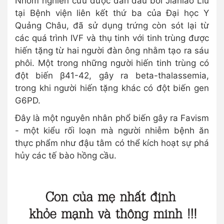
Nhóm nghiên cứu được dẫn đầu bởi Jianiao Liu
tại Bệnh viện liên kết thứ ba của Đại học Y
Quảng Châu, đã sử dụng trứng còn sót lại từ
các quá trình IVF và thụ tinh với tinh trùng được
hiến tặng từ hai người đàn ông nhằm tạo ra sáu
phôi. Một trong những người hiến tinh trùng có
đột biến β41-42, gây ra beta-thalassemia,
trong khi người hiến tặng khác có đột biến gen
G6PD.
Đây là một nguyên nhân phổ biến gây ra Favism
- một kiểu rối loạn mà người nhiễm bệnh ăn
thực phẩm như đậu tằm có thể kích hoạt sự phá
hủy các tế bào hồng cầu.