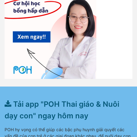
Tải app "POH Thai giáo & Nuôi
dạy con" ngay hôm nay
POH hy vọng có thể giúp các bậc phụ huynh giải quyết các
vấn đề của con trẻ ở các giai đoạn khác nhau, để nuôi dạy con