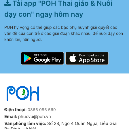
Tải app "POH Thai giáo & Nuôi
dạy con" ngay hôm nay
POH hy vọng có thể giúp các bậc phụ huynh giải quyết các
vấn đề của con trẻ ở các giai đoạn khác nhau, để nuôi dạy con
khôn lớn, nên người.
Điện thoại:
0866 086 569
Email:
phucvu@poh.vn
Văn phòng làm việc:
Số 28, Ngõ 4 Quân Ngựa, Liễu Giai,
Ba Đình, Hà Nội.