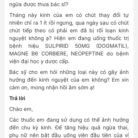
ngừa được thưa bác sĩ?
Tháng này kinh của em có chút thay đổi tự
nhiên chỉ ra 1 ít rồi ngưng, qua ngày sau có chút
chút tiếp theo có phải em đã bị rối loạn kinh
nguyệt không ạ? Hiện em đang uống thuốc trị
bệnh hiệu SULPIRID 50MG (DOGMATIL),
MAGNE B6 CORBIERE, NEOPEPTINE do bệnh
viện đại học y dược cấp.
Bác sỹ cho em hỏi những loại này có gây ảnh
hưởng đến kinh nguyệt của em không? Em xin
cám ơn, mong nhận hồi âm sớm ạ!
Trả lời
Chào em,
Các thuốc em đang sử dụng có thể ảnh hưởng
đến chu kỳ kinh. Để tăng hiệu quả ngừa thai,
phụ nữ nên bắt đầu uống viên đầu tiên của vỉ