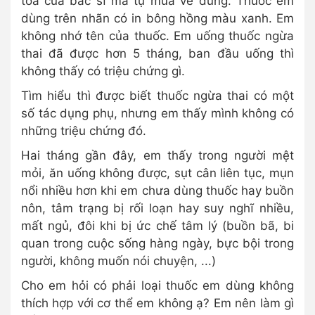
toa của bác sĩ mà tự mua về dùng. Thuốc em
dùng trên nhãn có in bông hồng màu xanh. Em
không nhớ tên của thuốc. Em uống thuốc ngừa
thai đã được hơn 5 tháng, ban đầu uống thì
không thấy có triệu chứng gì.
Tìm hiểu thì được biết thuốc ngừa thai có một
số tác dụng phụ, nhưng em thấy mình không có
những triệu chứng đó.
Hai tháng gần đây, em thấy trong người mệt
mỏi, ăn uống không được, sụt cân liên tục, mụn
nổi nhiều hơn khi em chưa dùng thuốc hay buồn
nôn, tâm trạng bị rối loạn hay suy nghĩ nhiều,
mất ngủ, đôi khi bị ức chế tâm lý (buồn bã, bi
quan trong cuộc sống hàng ngày, bực bội trong
người, không muốn nói chuyện, ...)
Cho em hỏi có phải loại thuốc em dùng không
thích hợp với cơ thể em không ạ? Em nên làm gì