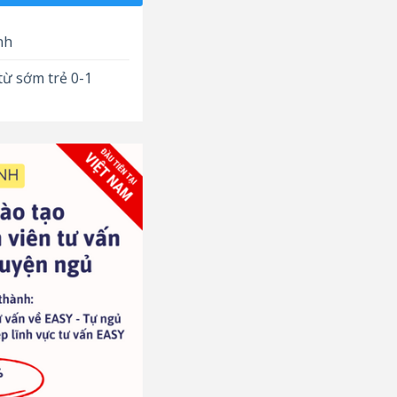
nh
từ sớm trẻ 0-1