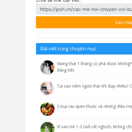
Chia sẻ link bài viết:
Sao ché
Bài viết cùng chuyên mục
Mang thai 1 tháng có phá được không? 
đáng tiếc
Tại sao nằm ngửa thai nhi đạp nhiều? 
3 loại rau quen thuộc và những điều mẹ
Vì sao trẻ 1-2 tuổi rất nghịch, không ch