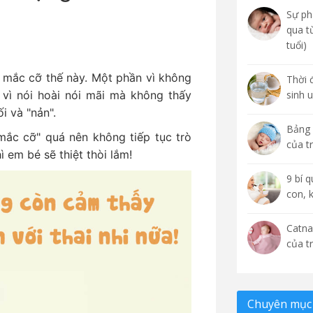
Sự phá
qua t
tuổi)
c mắc cỡ thế này. Một phần vì không
Thời 
 vì nói hoài nói mãi mà không thấy
sinh 
i và "nản".
Bảng 
mắc cỡ" quá nên không tiếp tục trò
của t
 em bé sẽ thiệt thòi lắm!
9 bí 
con, 
Catna
của t
Chuyên mục 