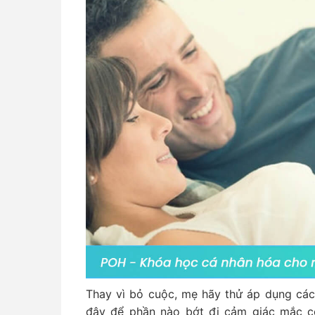
Thay vì bỏ cuộc, mẹ hãy thử áp dụng các
đây để phần nào bớt đi cảm giác mắc cỡ