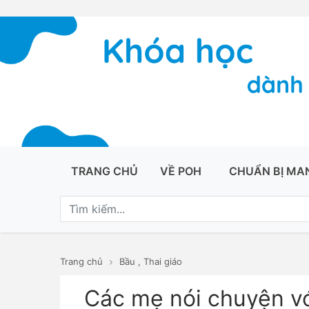
TRANG CHỦ
VỀ POH
CHUẨN BỊ MA
Trang chủ
Bầu
,
Thai giáo
Các mẹ nói chuyện v