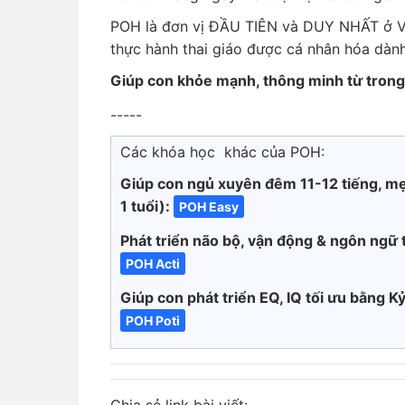
POH là đơn vị ĐẦU TIÊN và DUY NHẤT ở V
thực hành thai giáo được cá nhân hóa dành
Giúp con khỏe mạnh, thông minh từ tron
-----
Các khóa học khác của POH:
Giúp con ngủ xuyên đêm 11-12 tiếng, mẹ
1 tuổi):
POH Easy
Phát triển não bộ, vận động & ngôn ngữ 
POH Acti
Giúp con phát triển EQ, IQ tối ưu bằng Kỷ
POH Poti