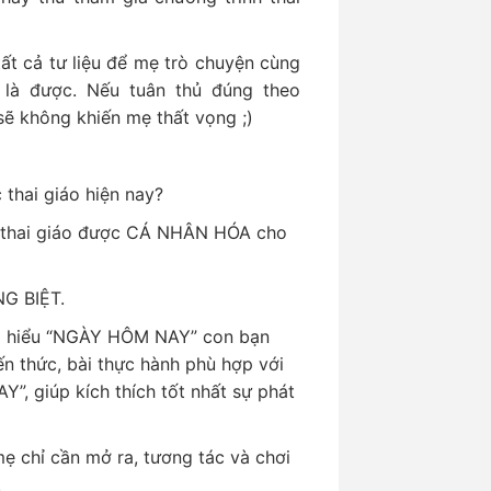
ất cả tư liệu để mẹ trò chuyện cùng
 là được. Nếu tuân thủ đúng theo
sẽ không khiến mẹ thất vọng ;)
 thai giáo hiện nay?
nh thai giáo được CÁ NHÂN HÓA cho
NG BIỆT.
pp hiểu “NGÀY HÔM NAY” con bạn
ến thức, bài thực hành phù hợp với
”, giúp kích thích tốt nhất sự phát
mẹ chỉ cần mở ra, tương tác và chơi
.