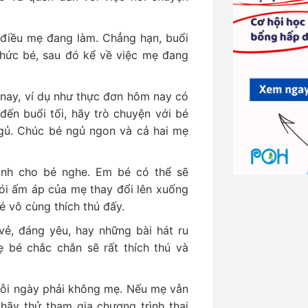
 điều mẹ đang làm. Chẳng hạn, buổi
hức bé, sau đó kể về việc mẹ đang
 nay, ví dụ như thực đơn hôm nay có
đến buổi tối, hãy trò chuyện với bé
ngủ. Chúc bé ngủ ngon và cả hai mẹ
anh cho bé nghe. Em bé có thể sẽ
ói ấm áp của mẹ thay đổi lên xuống
é vô cùng thích thú đấy.
vẻ, đáng yêu, hay những bài hát ru
bé chắc chắn sẽ rất thích thú và
mỗi ngày phải không mẹ. Nếu mẹ vẫn
 hãy thử tham gia chương trình thai