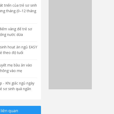
t triển của trẻ sơ sinh
ừng tháng (0–12 tháng
điểm vàng để trẻ sơ
uống nước dừa
sinh hoạt ăn ngủ EASY
rẻ theo độ tuổi
quyết mẹ bầu ăn vào
không vào mẹ
p - Khi giấc ngủ ngày
rẻ sơ sinh quá ngắn
liên quan