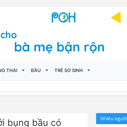
NG THAI
BẦU
TRẺ SƠ SINH
Nhiều người
ới bụng bầu có