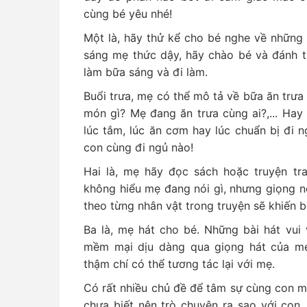
cùng bé yêu nhé!
Một là, hãy thử kể cho bé nghe về những
sáng mẹ thức dậy, hãy chào bé và đánh t
làm bữa sáng và đi làm.
Buổi trưa, mẹ có thể mô tả về bữa ăn trưa
món gì? Mẹ đang ăn trưa cùng ai?,... Hay 
lúc tắm, lúc ăn cơm hay lúc chuẩn bị đi 
con cùng đi ngủ nào!
Hai là, mẹ hãy đọc sách hoặc truyện tr
không hiểu mẹ đang nói gì, nhưng giọng n
theo từng nhân vật trong truyện sẽ khiến b
Ba là, mẹ hát cho bé. Những bài hát vui 
mềm mại dịu dàng qua giọng hát của mẹ 
thậm chí có thể tương tác lại với mẹ.
Có rất nhiều chủ đề để tâm sự cùng con 
chưa biết nên trò chuyện ra sao với con,