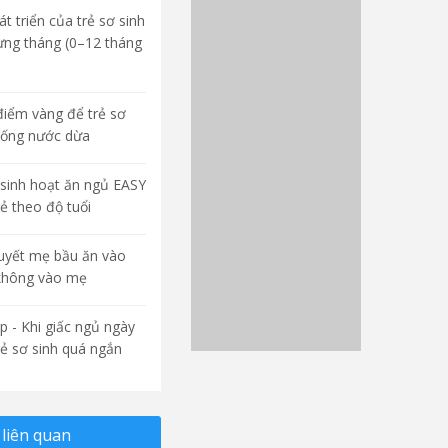
t triển của trẻ sơ sinh
ừng tháng (0–12 tháng
điểm vàng để trẻ sơ
uống nước dừa
sinh hoạt ăn ngủ EASY
rẻ theo độ tuổi
quyết mẹ bầu ăn vào
không vào mẹ
p - Khi giấc ngủ ngày
rẻ sơ sinh quá ngắn
liên quan