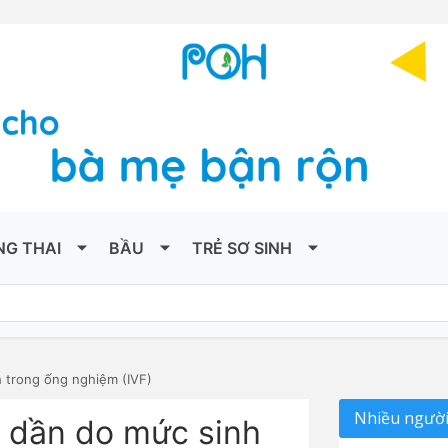
NG THAI
BẦU
TRẺ SƠ SINH
 trong ống nghiệm (IVF)
Nhiều người
 dần do mức sinh