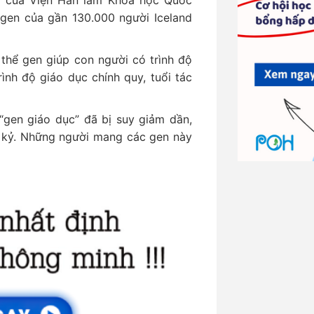
o của Viện Hàn lâm Khoa học Quốc
ộ gen của gần 130.000 người Iceland
 thể gen giúp con người có trình độ
ình độ giáo dục chính quy, tuổi tác
“gen giáo dục” đã bị suy giảm dần,
 kỷ. Những người mang các gen này