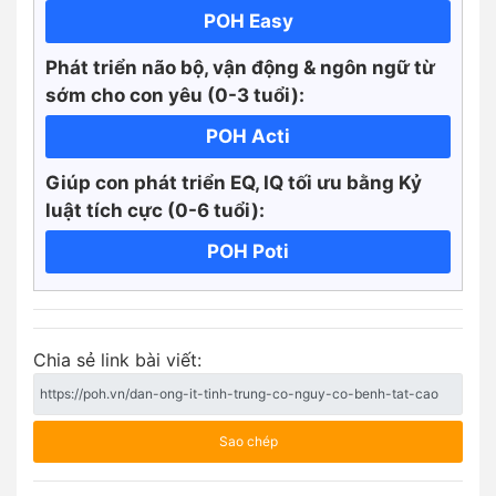
POH Easy
Phát triển não bộ, vận động & ngôn ngữ từ
sớm cho con yêu (0-3 tuổi):
POH Acti
Giúp con phát triển EQ, IQ tối ưu bằng Kỷ
luật tích cực
(0-6 tuổi):
POH Poti
Chia sẻ link bài viết:
Sao chép