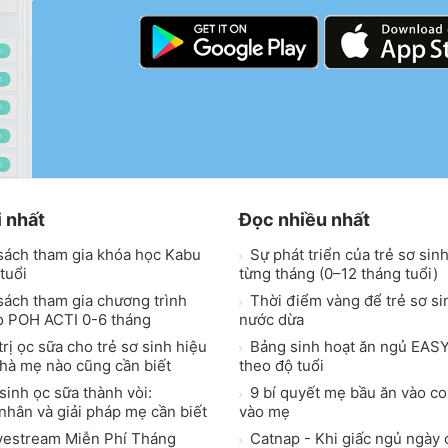
i nhất
Đọc nhiều nhất
sách tham gia khóa học Kabu
Sự phát triển của trẻ sơ sin
tuổi
từng tháng (0–12 tháng tuổi)
ách tham gia chương trình
Thời điểm vàng để trẻ sơ s
o POH ACTI 0-6 tháng
nước dừa
rị ọc sữa cho trẻ sơ sinh hiệu
Bảng sinh hoạt ăn ngủ EASY
nhà mẹ nào cũng cần biết
theo độ tuổi
sinh ọc sữa thành vòi:
9 bí quyết mẹ bầu ăn vào c
hân và giải pháp mẹ cần biết
vào mẹ
vestream Miễn Phí Tháng
Catnap - Khi giấc ngủ ngày 