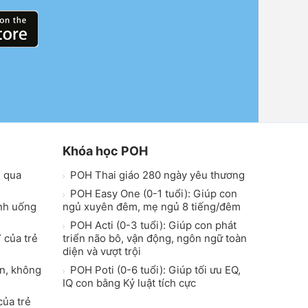
Khóa học POH
h qua
POH Thai giáo 280 ngày yêu thương
POH Easy One (0-1 tuổi): Giúp con
inh uống
ngủ xuyên đêm, mẹ ngủ 8 tiếng/đêm
POH Acti (0-3 tuổi): Giúp con phát
 của trẻ
triển não bô, vận động, ngôn ngữ toàn
diện và vượt trội
on, không
POH Poti (0-6 tuổi): Giúp tối ưu EQ,
IQ con bằng Kỷ luật tích cực
của trẻ