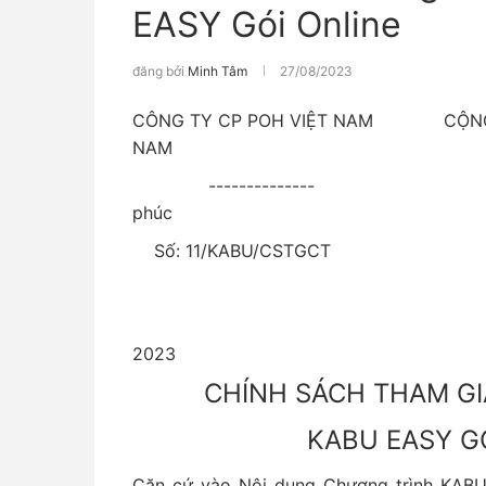
EASY Gói Online
đăng bởi
Minh Tâm
27/08/2023
CÔNG TY CP POH VIỆT NAM CỘNG H
NAM
-------------- Độc l
phúc
Số: 11/KABU/CSTGCT
Hà Nội, ngày 21
2023
CHÍNH SÁCH THAM G
KABU EASY G
Căn cứ vào Nội dung Chương trình KAB