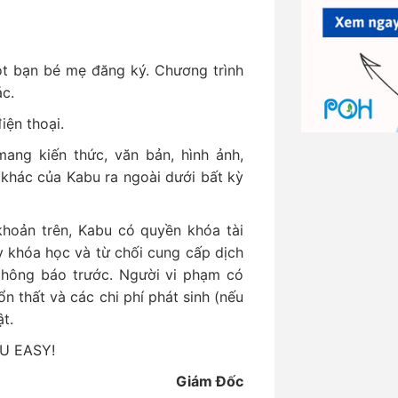
ột bạn bé mẹ đăng ký. Chương trình
ác.
iện thoại.
ang kiến thức, văn bản, hình ảnh,
 khác của Kabu ra ngoài dưới bất kỳ
hoản trên, Kabu có quyền khóa tài
y khóa học và từ chối cung cấp dịch
thông báo trước. Người vi phạm có
ổn thất và các chi phí phát sinh (nếu
t.
BU EASY!
Giám Đốc