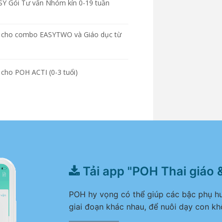
SY Gói Tư vấn Nhóm kín 0-19 tuần
nh cho combo EASYTWO và Giáo dục từ
 cho POH ACTI (0-3 tuổi)
Tải app "POH Thai giáo 
POH hy vọng có thể giúp các bậc phụ hu
giai đoạn khác nhau, để nuôi dạy con kh