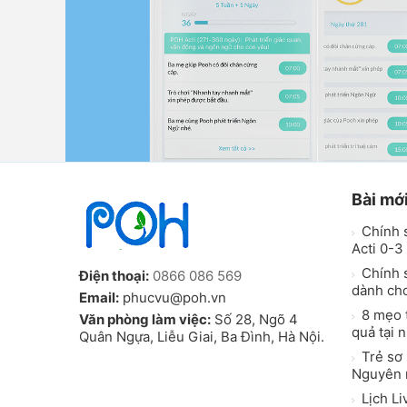
Bài mớ
Chính 
Acti 0-3 
Chính s
Điện thoại:
0866 086 569
dành ch
Email:
phucvu@poh.vn
8 mẹo t
Văn phòng làm việc:
Số 28, Ngõ 4
quả tại 
Quân Ngựa, Liễu Giai, Ba Đình, Hà Nội.
Trẻ sơ 
Nguyên n
Lịch Li