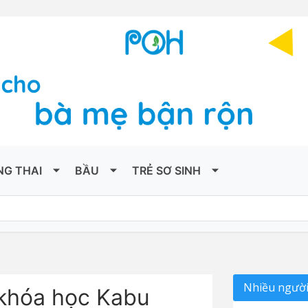
NG THAI
BẦU
TRẺ SƠ SINH
Nhiều người
 khóa học Kabu