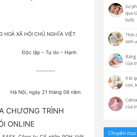
Sự phá
qua t
tuổi)
OÀ XÃ HỘI CHỦ NGHĨA VIỆT
Thời 
sinh 
ập – Tự do – Hạnh
Bảng 
của t
 ---------
9 bí 
con, 
 tháng 08 năm
Catna
của t
IA CHƯƠNG TRÌNH
ÓI ONLINE
Chuyên mục 
U EASY, Công ty Cổ phần POH Việt