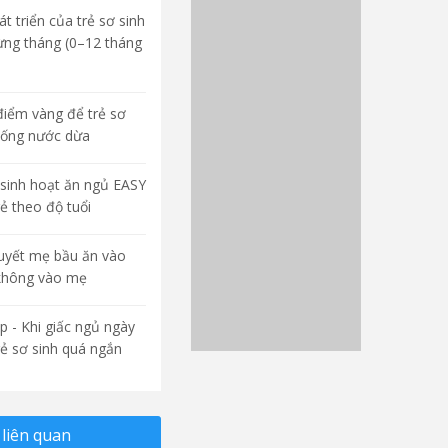
t triển của trẻ sơ sinh
ừng tháng (0–12 tháng
điểm vàng để trẻ sơ
uống nước dừa
sinh hoạt ăn ngủ EASY
rẻ theo độ tuổi
quyết mẹ bầu ăn vào
không vào mẹ
p - Khi giấc ngủ ngày
rẻ sơ sinh quá ngắn
liên quan