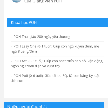
Của Giảng Viên POH
Khoá học POH
POH Thai giáo 280 ngày yêu thương
POH Easy One (0-1 tuổi): Giúp con ngủ xuyên đêm, mẹ
ngủ 8 tiếng/đêm
POH Acti (0-3 tuổi): Giúp con phát triển não bô, vận động,
ngôn ngữ toàn diện và vượt trội
POH Poti (0-6 tuổi): Giúp tối ưu EQ, IQ con bằng Kỷ luật
tích cực
Nhiều người đọc nhất