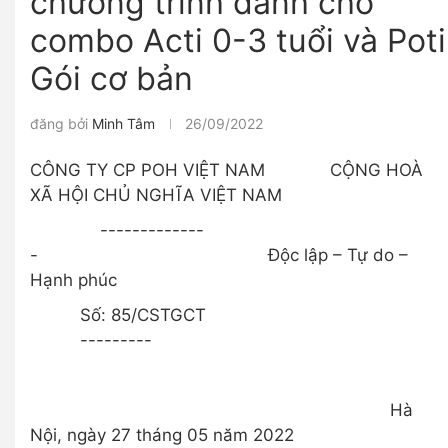
chương trình dành cho
combo Acti 0-3 tuổi và Poti
Gói cơ bản
đăng bởi
Minh Tâm
26/09/2022
CÔNG TY CP POH VIỆT NAM CỘNG HOÀ
XÃ HỘI CHỦ NGHĨA VIỆT NAM
-------------
- Độc lập – Tự do –
Hạnh phúc
Số: 85/CSTGCT
---------
Hà
Nội, ngày 27 tháng 05 năm 2022