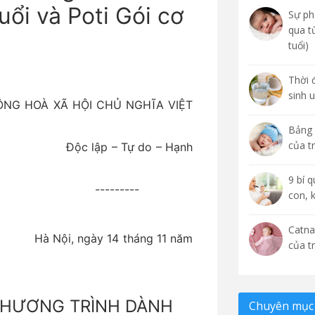
ổi và Poti Gói cơ
Sự phá
qua t
tuổi)
Thời 
sinh 
HOÀ XÃ HỘI CHỦ NGHĨA VIỆT
Bảng 
của t
ập – Tự do – Hạnh
9 bí 
---------
con, 
Catna
 tháng 11 năm
của t
CHƯƠNG TRÌNH DÀNH
Chuyên mục 