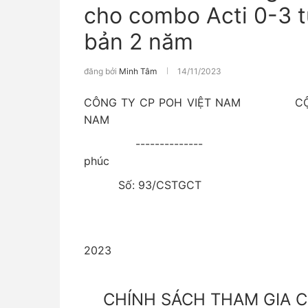
cho combo Acti 0-3 tu
bản 2 năm
đăng bởi
Minh Tâm
14/11/2023
CÔNG TY CP POH VIỆT NAM CỘNG 
NAM
-------------- Độc l
phúc
Số: 93/CSTGCT 
Hà Nội, ngày 14
2023
CHÍNH SÁCH THAM GIA 