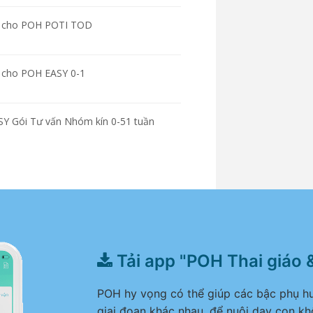
nh cho POH POTI TOD
h cho POH EASY 0-1
SY Gói Tư vấn Nhóm kín 0-51 tuần
Tải app "POH Thai giáo 
POH hy vọng có thể giúp các bậc phụ hu
giai đoạn khác nhau, để nuôi dạy con kh