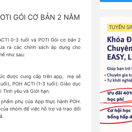
O
POTI GÓI CƠ BẢN 2 NĂM
CTI 0-3 tuổi và POTI Gói cơ bản 2
a ra các chính sách áp dụng cho
hể như sau:
thức được cung cấp trên app, mẹ sẽ
uổi), POH ACTI (1-3 tuổi): Giáo dục
i Tình yêu và Giới hạn.
 phẩm phụ của App thực hành POH.
của nhóm để việc hỗ trợ và trao đổi
ả.