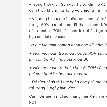
- Trong thời gian 30 ngày kể từ khi mẹ đă
cảm thấy không hài lòng về chương trình m
- Về học phí hoàn trả, nếu mẹ hoàn trả t
trả lại 50% học phí mẹ đã thanh toán. Nế
của combo, POH sẽ hoàn trả phần học p
học còn lại như sau:
Ví dụ: Mẹ mua combo khóa học AB gồm kh
+ Nếu mẹ hoàn trả khóa học A, POH sẽ ho
phí combo AB - học phí khóa B).
+ Nếu mẹ hoàn trả khóa học B, POH sẽ ho
phí combo AB - học phí khóa A).
- Để tiến hành thủ tục hoàn học phí, mẹ v
trả trong 3 ngày làm việc.
Cảm ơn mẹ và chào mừng mẹ đến với ch
POTI.