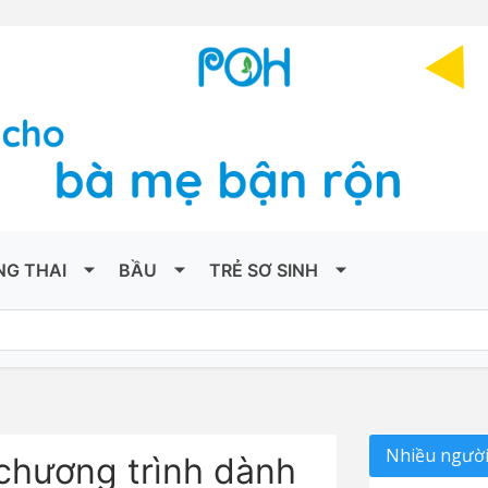
NG THAI
BẦU
TRẺ SƠ SINH
Nhiều người
chương trình dành