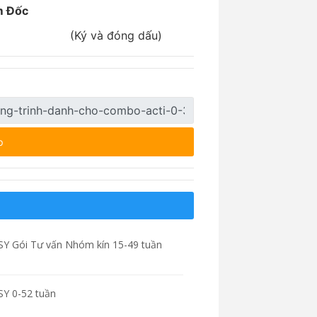
m Đốc
ng dấu)
p
SY Gói Tư vấn Nhóm kín 15-49 tuần
SY 0-52 tuần