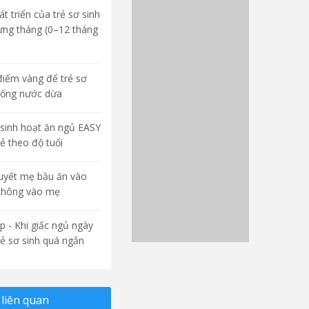
t triển của trẻ sơ sinh
ừng tháng (0–12 tháng
điểm vàng để trẻ sơ
uống nước dừa
sinh hoạt ăn ngủ EASY
rẻ theo độ tuổi
quyết mẹ bầu ăn vào
không vào mẹ
p - Khi giấc ngủ ngày
rẻ sơ sinh quá ngắn
liên quan