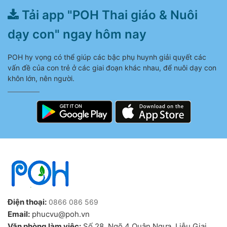
Tải app "POH Thai giáo & Nuôi
dạy con" ngay hôm nay
POH hy vọng có thể giúp các bậc phụ huynh giải quyết các
vấn đề của con trẻ ở các giai đoạn khác nhau, để nuôi dạy con
khôn lớn, nên người.
Điện thoại:
0866 086 569
Email:
phucvu@poh.vn
Văn phòng làm việc:
Số 28, Ngõ 4 Quân Ngựa, Liễu Giai,