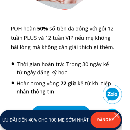
POH hoàn
50%
số tiền đã đóng với gói 12
tuần PLUS và 12 tuần VIP nếu mẹ không
hài lòng mà không cần giải thích gì thêm.
Thời gian hoàn trả: Trong 30 ngày kể
từ ngày đăng ký học
Hoàn trong vòng
72 giờ
kể từ khi tiếp
nhận thông tin
Đăng ký
ƯU ĐÃI ĐẾN 40% CHO 100 MẸ SỚM NHẤT
ĐĂNG KÝ
Ưu đãi 40% ngay hôm nay
Đăng ký