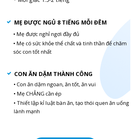
MẸ ĐƯỢC NGỦ 8 TIẾNG MỖI ĐÊM
• Mẹ được nghỉ ngơi đầy đủ
• Mẹ có sức khỏe thể chất và tinh thần để chăm
sóc con tốt nhất
CON ĂN DẶM THÀNH CÔNG
• Con ăn dặm ngoan, ăn tốt, ăn vui
• Mẹ CHẲNG cần ép
• Thiết lập kỉ luật bàn ăn, tạo thói quen ăn uống
lành mạnh