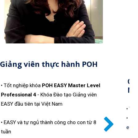
Giảng viên thực hành POH
Giả
• Tốt nghiệp khóa
POH EASY Master Level
Ng
Professional 4
- Khóa Đào tạo Giảng viên
EASY đầu tiên tại Việt Nam
• Tá
• Có
• EASY và tự ngủ thành công cho con từ 8
em b
tuần