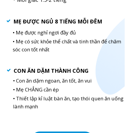
MẸ ĐƯỢC NGỦ 8 TIẾNG MỖI ĐÊM
• Mẹ được nghỉ ngơi đầy đủ
• Mẹ có sức khỏe thể chất và tinh thần để chăm
sóc con tốt nhất
CON ĂN DẶM THÀNH CÔNG
• Con ăn dặm ngoan, ăn tốt, ăn vui
• Mẹ CHẲNG cần ép
• Thiết lập kỉ luật bàn ăn, tạo thói quen ăn uống
lành mạnh